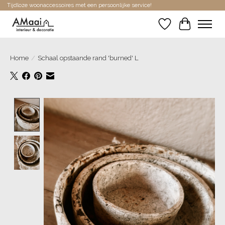
Tijdloze woonaccessoires met een persoonlijke service!
Verlanglijst
Winkelwa
Home
/
Schaal opstaande rand 'burned' L
Product image slideshow Items