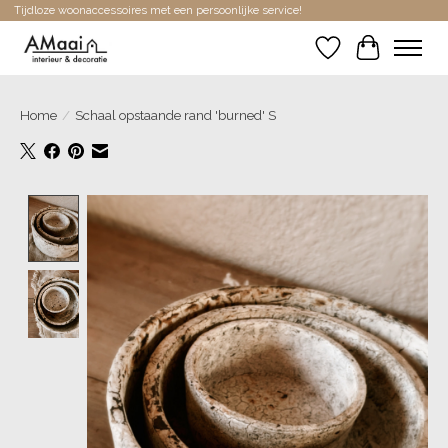
Tijdloze woonaccessoires met een persoonlijke service!
Verlanglijst
Winkelwa
Home
/
Schaal opstaande rand 'burned' S
Product image slideshow Items