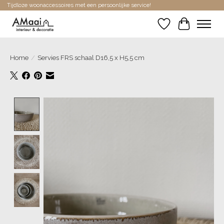
Tijdloze woonaccessoires met een persoonlijke service!
Verlanglijst
Winkelwa
Home
/
Servies FRS schaal D16,5 x H5,5 cm
Product image slideshow Items