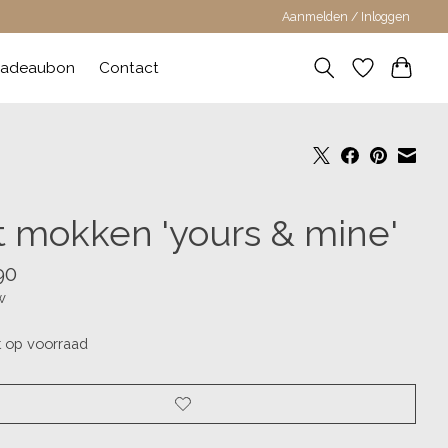
Aanmelden / Inloggen
adeaubon
Contact
t mokken 'yours & mine'
90
w
t op voorraad