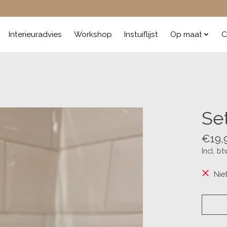
Interieuradvies
Workshop
Instuiflijst
Op maat
C
Se
€19,
Incl. bt
Nie