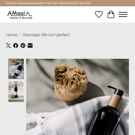
Tijdloze woonaccessoires met een persoonlijke service!
Verlanglijst
Winkelwa
Home
/
Shampoo 'life isn't perfect'
Product image slideshow Items