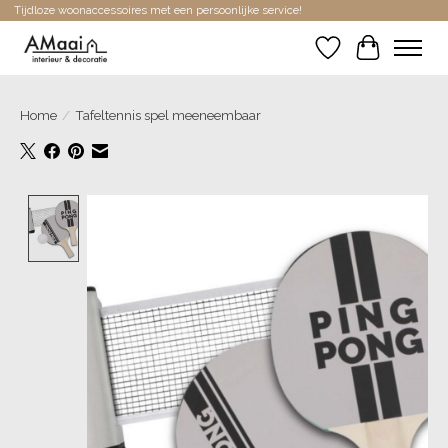
Tijdloze woonaccessoires met een persoonlijke service!
Verlanglijst
Winkelwa
Home
/
Tafeltennis spel meeneembaar
Product image slideshow Items