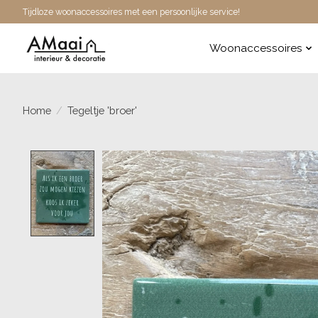
Tijdloze woonaccessoires met een persoonlijke service!
Woonaccessoires
Home
/
Tegeltje 'broer'
Product image slideshow Items