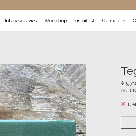
Interieuradvies
Workshop
Instuiflijst
Op maat
C
Teg
€9,8
Incl. bt
Nie