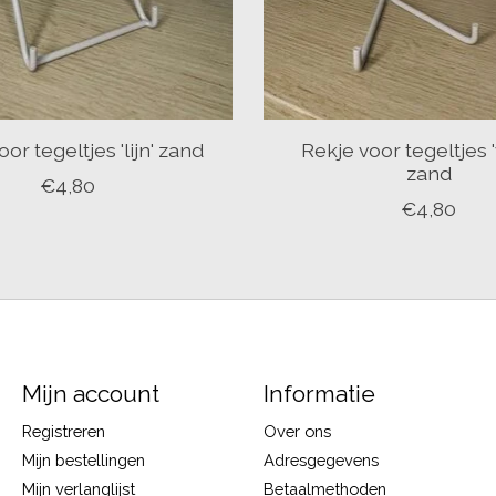
or tegeltjes 'lijn' zand
Rekje voor tegeltjes '
zand
€4,80
€4,80
Mijn account
Informatie
Registreren
Over ons
Mijn bestellingen
Adresgegevens
Mijn verlanglijst
Betaalmethoden