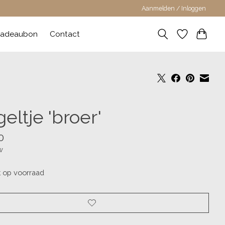
Aanmelden / Inloggen
adeaubon
Contact
eltje 'broer'
0
w
t op voorraad