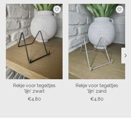
Items van productcarrousel
Rekje voor tegeltjes
Rekje voor tegeltjes
'lijn' zwart
'lijn' zand
€4,80
€4,80