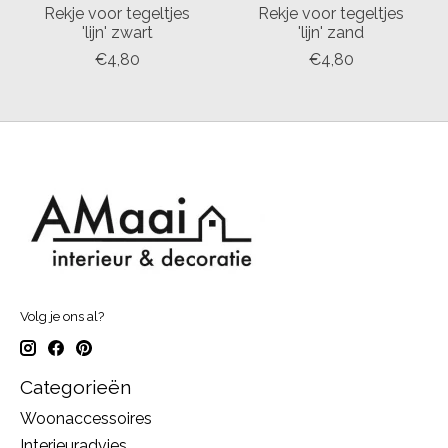
Rekje voor tegeltjes
Rekje voor tegeltjes
'lijn' zwart
'lijn' zand
€4,80
€4,80
Volg je ons al?
Categorieën
Woonaccessoires
Interieuradvies