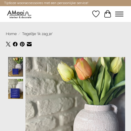
Tijdloze woonaccessoires met een persoonlijke service!
Verlanglijst
Winkelwa
Home
/
Tegeltje 'ik zag je'
Product image slideshow Items