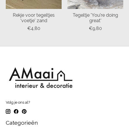
Rekje voor tegeltjes
Tegeltje 'You're doing
'voetje' zand
great'
€4,80
€9,80
Volg je ons al?
Categorieën