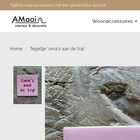
Tijdloze woonaccessoires met een persoonlijke service!
Woonaccessoires
Home
/
Tegeltje 'oma's aan de top'
Product image slideshow Items