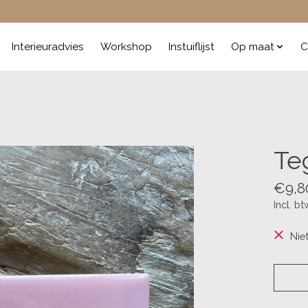
Interieuradvies
Workshop
Instuiflijst
Op maat
C
Teg
€9,8
Incl. bt
Nie