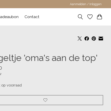
Aanmelden / Inloggen
adeaubon
Contact
eltje 'oma's aan de top'
0
w
t op voorraad