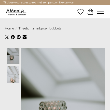
Tijdloze woonaccessoires met een persoonlijke service!
Verlanglijst
Winkelwa
Home
/
Theelicht mintgroen bubbels
Product image slideshow Items