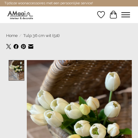
Tijdloze woonaccessoires met een persoonlijke service!
Verlanglijst
Winkelwa
Home
/
Tulp 36 cm wit (5st)
Product image slideshow Items