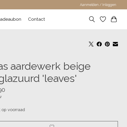
Aanmelden / Inloggen
adeaubon
Contact
as aardewerk beige
glazuurd 'leaves'
90
w
t op voorraad