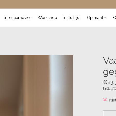
Interieuradvies
Workshop
Instuiflijst
Op maat
C
Va
ge
€23,
Incl. bt
Nie