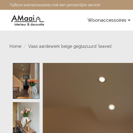
Tijdloze woonaccessoires met een persoonlijke service!
Woonaccessoires
Home
/
Vaas aardewerk beige geglazuurd 'leaves'
Product image slideshow Items