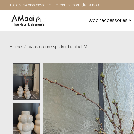
Tijdloze woonaccessoires met een persoonlijke service!
Woonaccessoires
Home
/
Vaas crème spikkel bubbel M
Product image slideshow Items