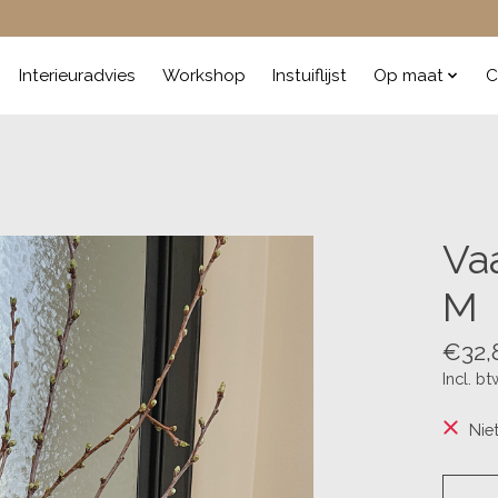
Interieuradvies
Workshop
Instuiflijst
Op maat
C
Va
M
€32,
Incl. bt
Nie