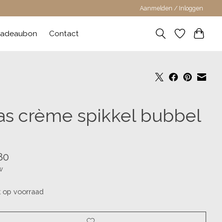
Aanmelden / Inloggen
adeaubon
Contact
as crème spikkel bubbel
80
w
t op voorraad