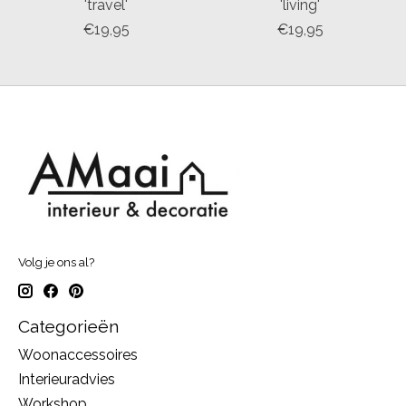
'travel'
'living'
€19,95
€19,95
Volg je ons al?
Categorieën
Woonaccessoires
Interieuradvies
Workshop