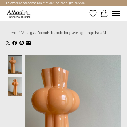
Tijdloze woonaccessoires met een persoonlijke service!
Verlanglijst
Winkelwa
Home
/
Vaas glas 'peach' bubble langwerpig lange hals M
Product image slideshow Items