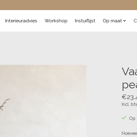
Interieuradvies
Workshop
Instuiflijst
Op maat
C
Va
pe
€23,
Incl. bt
Op 
Hoevee