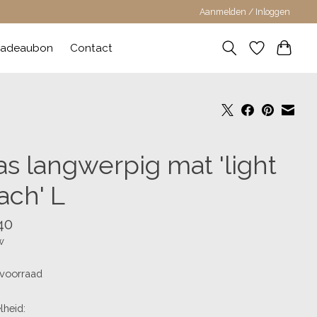
Aanmelden / Inloggen
adeaubon
Contact
as langwerpig mat 'light
ach' L
40
w
voorraad
lheid: