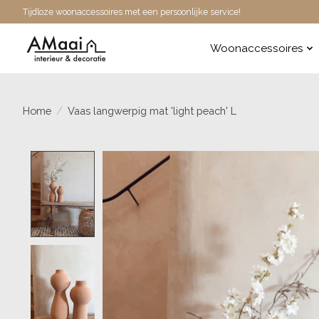
Tijdloze woonaccessoires met een persoonlijke service!
Woonaccessoires
Home
/
Vaas langwerpig mat 'light peach' L
Product image slideshow Items