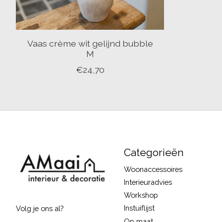
Vaas crème wit gelijnd bubble
M
€24,70
Categorieën
Woonaccessoires
Interieuradvies
Workshop
Instuiflijst
Volg je ons al?
Op maat