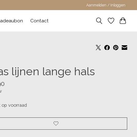
Aanmelden / Inloggen
adeaubon
Contact
s lijnen lange hals
90
w
t op voorraad