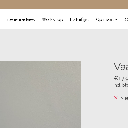
Interieuradvies
Workshop
Instuiflijst
Op maat
C
Vaa
€17,
Incl. bt
Nie