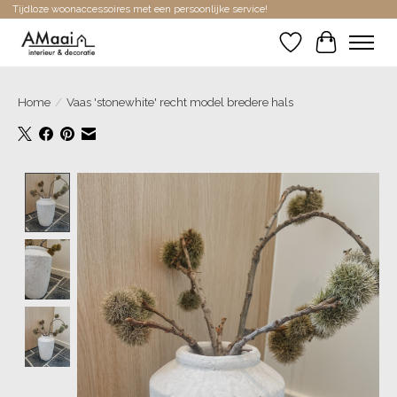
Tijdloze woonaccessoires met een persoonlijke service!
Verlanglijst
Winkelwa
Home
/
Vaas 'stonewhite' recht model bredere hals
Product image slideshow Items