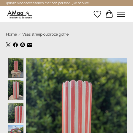
Tijdloze woonaccessoires met een persoonlijke service!
Verlanglijst
Winkelwa
Home
/
Vaas streep oudroze golfje
Product image slideshow Items