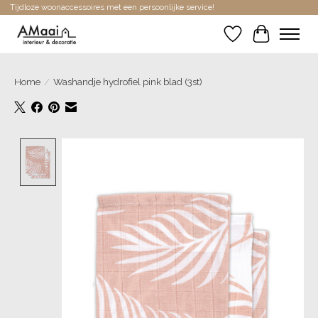
Tijdloze woonaccessoires met een persoonlijke service!
Verlanglijst
Winkelwa
Home
/
Washandje hydrofiel pink blad (3st)
Product image slideshow Items