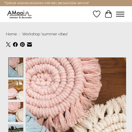
Tijdloze woonaccessoires met een persoonlijke service!
Verlanglijst
Winkelwa
Home
/
Workshop 'summer vibes'
Product image slideshow Items