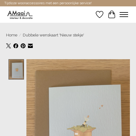
Tijdloze woonaccessoires met een persoonlijke service!
Verlanglijst
Winkelwa
Home
/
Dubbele wenskaart 'Nieuw stekje'
Product image slideshow Items