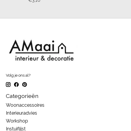
€3,10
Volg je ons al?
Categorieën
Woonaccessoires
Interieuradvies
Workshop
Instuiflijst