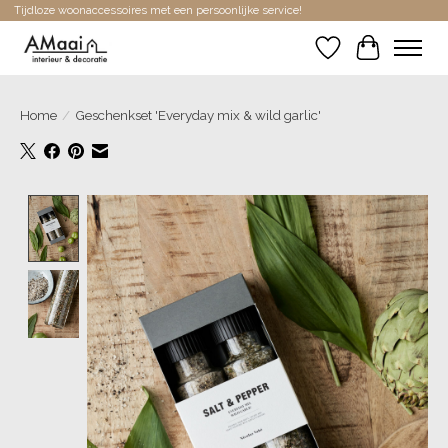
Tijdloze woonaccessoires met een persoonlijke service!
Verlanglijst
Winkelwa
Home
/
Geschenkset 'Everyday mix & wild garlic'
Product image slideshow Items