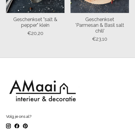
Geschenkset "salt &
Geschenkset
pepper" klein
'Parmesan & Basil salt
chili'
€20,20
€23,10
Volg je ons al?