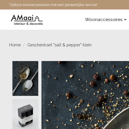
Tijdloze woonaccessoires met een persoonlijke service!
Woonaccessoires
Home
/
Geschenkset "salt & pepper" klein
Product image slideshow Items