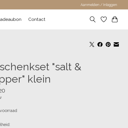
Aanmelden / Inloggen
adeaubon
Contact
schenkset "salt &
pper" klein
20
w
voorraad
lheid: