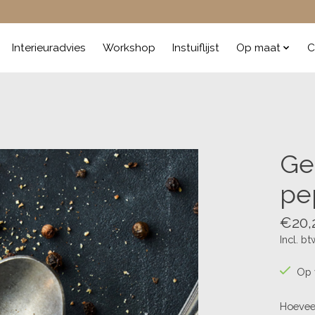
Interieuradvies
Workshop
Instuiflijst
Op maat
C
Ge
pe
€20,
Incl. bt
Op 
Hoevee