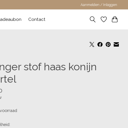
Aanmelden / Inloggen
adeaubon
Contact
nger stof haas konijn
rtel
0
w
voorraad
lheid: