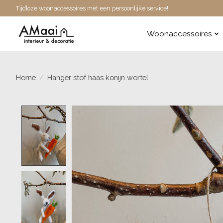
Tijdloze woonaccessoires met een persoonlijke service!
Woonaccessoires
Home
/
Hanger stof haas konijn wortel
Product image slideshow Items