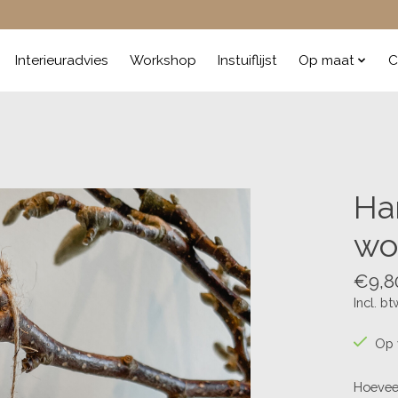
Interieuradvies
Workshop
Instuiflijst
Op maat
C
Ha
wo
€9,8
Incl. bt
Op 
Hoevee