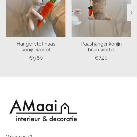
Hanger stof haas
Paashanger konijn
konijn wortel
bruin wortel
€9,80
€7,20
Volg je ons al?