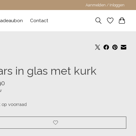
Aanmelden / Inloggen
adeaubon
Contact
ars in glas met kurk
90
w
t op voorraad