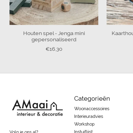
Houten spel - Jenga mini
Kaarthou
gepersonaliseerd
€16,30
Categorieën
Woonaccessoires
Interieuradvies
Workshop
Instuiflijst
Volg je ons al?