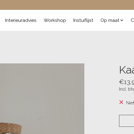
Interieuradvies
Workshop
Instuiflijst
Op maat
C
Ka
€13,
Incl. bt
Nie