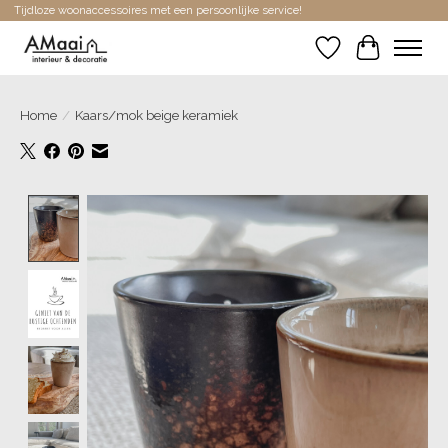
Tijdloze woonaccessoires met een persoonlijke service!
Verlanglijst
Winkelwa
Home
/
Kaars/mok beige keramiek
Product image slideshow Items