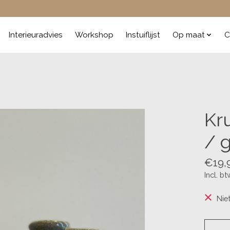
Interieuradvies
Workshop
Instuiflijst
Op maat
C
Kr
/ 
€19,
Incl. bt
Nie