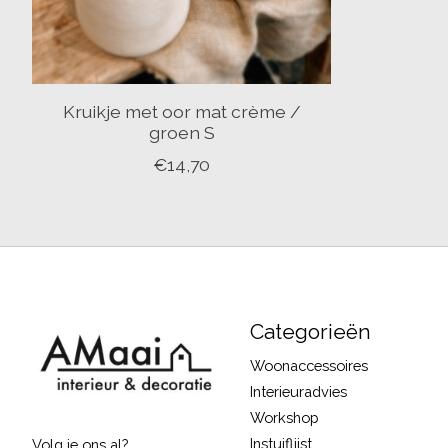
Kruikje met oor mat crème /
groen S
€14,70
Categorieën
Woonaccessoires
Interieuradvies
Workshop
Instuiflijst
Volg je ons al?