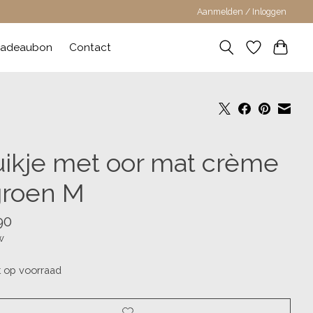
Aanmelden / Inloggen
adeaubon
Contact
uikje met oor mat crème
groen M
90
w
t op voorraad