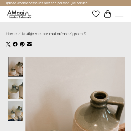
Tijdloze woonaccessoires met een persoonlijke service!
Verlanglijst
Winkelwa
Home
/
Kruikje met oor mat crème / groen S
Product image slideshow Items