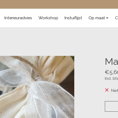
Interieuradvies
Workshop
Instuiflijst
Op maat
C
Mag
€5,6
Incl. bt
Nie