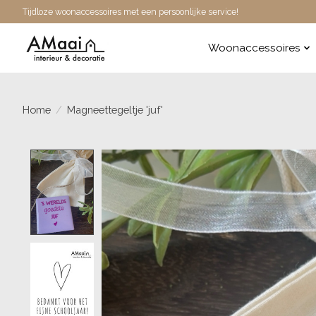
Tijdloze woonaccessoires met een persoonlijke service!
Woonaccessoires
Home
/
Magneettegeltje 'juf'
Product image slideshow Items