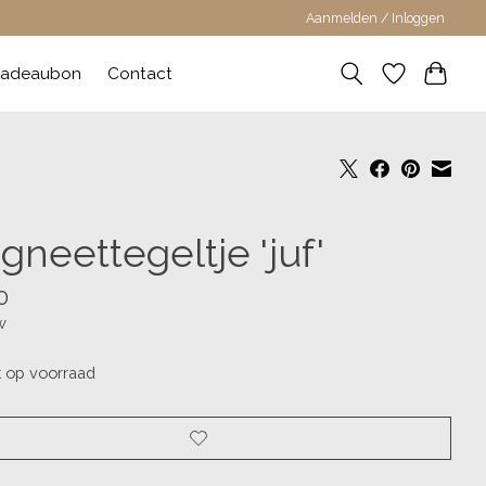
Aanmelden / Inloggen
adeaubon
Contact
neettegeltje 'juf'
0
w
t op voorraad