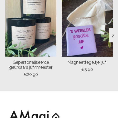
Gepersonaliseerde
Magneettegeltje 'juf'
geurkaars juf/meester
€5,60
€20,90