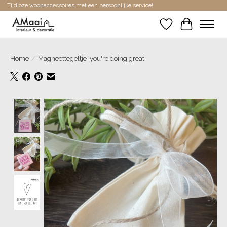
Tijdloze woonaccessoires met een persoonlijke service!
Verlanglijst
Winkelwa
Home
/
Magneettegeltje 'you're doing great'
Product image slideshow Items