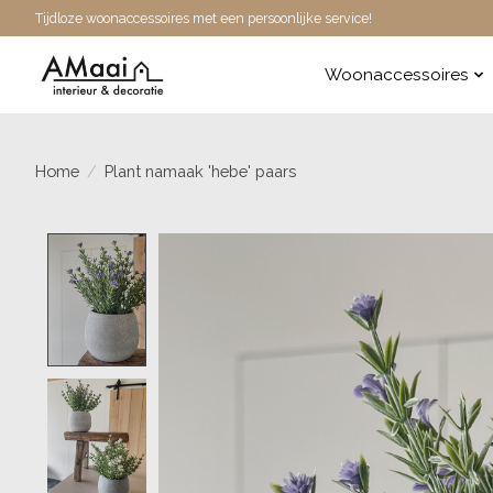
Tijdloze woonaccessoires met een persoonlijke service!
Woonaccessoires
Home
/
Plant namaak 'hebe' paars
Product image slideshow Items