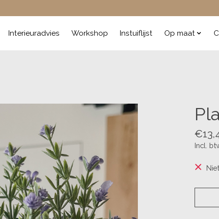
Interieuradvies
Workshop
Instuiflijst
Op maat
C
Pl
€13,
Incl. bt
Nie