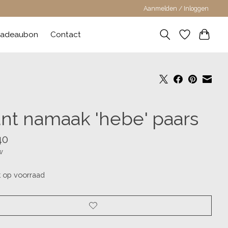
Aanmelden / Inloggen
adeaubon
Contact
ant namaak 'hebe' paars
40
w
t op voorraad