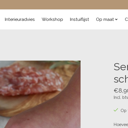
Interieuradvies
Workshop
Instuiflijst
Op maat
C
Ser
sc
€8,9
Incl. bt
Op 
Hoevee