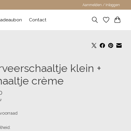
Aanmelden / Inloggen
adeaubon
Contact
veerschaaltje klein +
haaltje crème
0
w
voorraad
lheid: