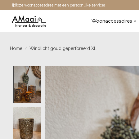
Tijdloze woonaccessoires met een persoonlijke service!
Woonaccessoires
Home
/
Windlicht goud geperforeerd XL
Product image slideshow Items