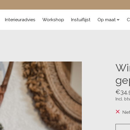
Interieuradvies
Workshop
Instuiflijst
Op maat
C
Wi
ge
€34,
Incl. bt
Nie