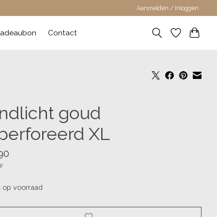
Aanmelden / Inloggen
adeaubon
Contact
ndlicht goud
perforeerd XL
90
w
t op voorraad