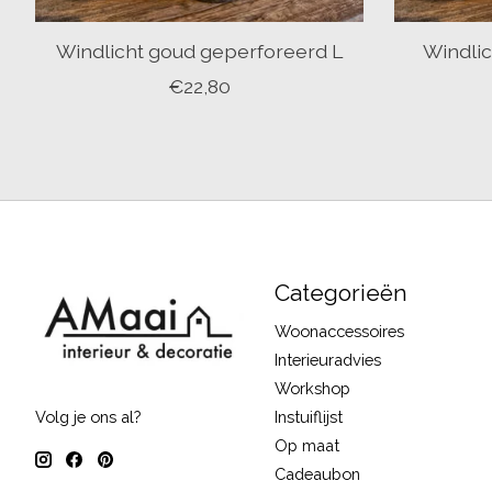
Windlicht goud geperforeerd L
Windli
€22,80
Categorieën
Woonaccessoires
Interieuradvies
Workshop
Instuiflijst
Volg je ons al?
Op maat
Cadeaubon